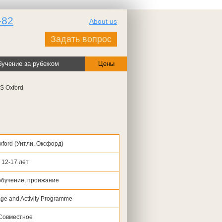
-82
About us
Задать вопрос
учение за рубежом
Цены
S Oxford
xford
(
Уитли,
Оксфорд)
12-17 лет
обучение, проижание
ge and Activity Programme
Совместное