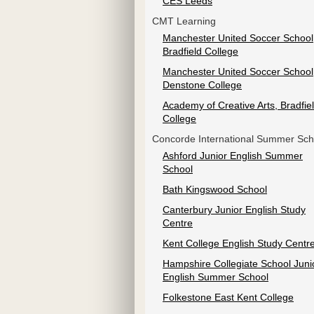
CES Leeds
CMT Learning
Manchester United Soccer School
Bradfield Сollege
Manchester United Soccer School
Denstone Сollege
Academy of Creative Arts, Bradfie
Сollege
Concorde International Summer Sch
Ashford Junior English Summer
School
Bath Kingswood School
Canterbury Junior English Study
Centre
Kent College English Study Centr
Hampshire Collegiate School Juni
English Summer School
Folkestone East Kent College