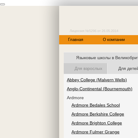
Лицензия №5296 от 26.05.2014
Главная
О компании
Языковые школы в Великобри
Для взрослых
Для дете
Abbey College (Malvern Wells)
Anglo-Continental (Bournemouth)
Ardmore
Ardmore Bedales School
Ardmore Berkshire College
Ardmore Brighton College
Ardmore Fulmer Grange