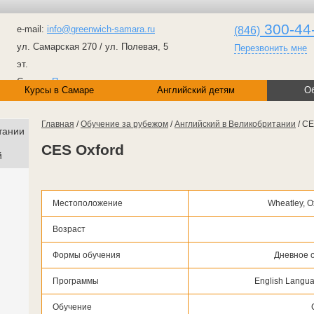
300-44
e-mail:
info@greenwich-samara.ru
(846)
ул. Самарская 270 / ул. Полевая, 5
Перезвонить мне
эт.
Самара
Посмотреть на карте
Курсы в Самаре
Английский детям
Об
Главная
/
Обучение за рубежом
/
Английский в Великобритании
/ CE
тании
CES Oxford
й
Местоположение
Wheatley,
O
Возраст
Формы обучения
Дневное 
Программы
English Langua
Обучение