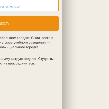
ces-schools.com
школу
ебольшом городке Уитли, всего в
о в мире учебного заведения —
ровинциального городка
грамму каждую неделю. Студенты
отят присоединиться.